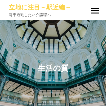
Skip
立地に注目～駅近編～
to
電車通勤したい介護職へ
content
生活の質