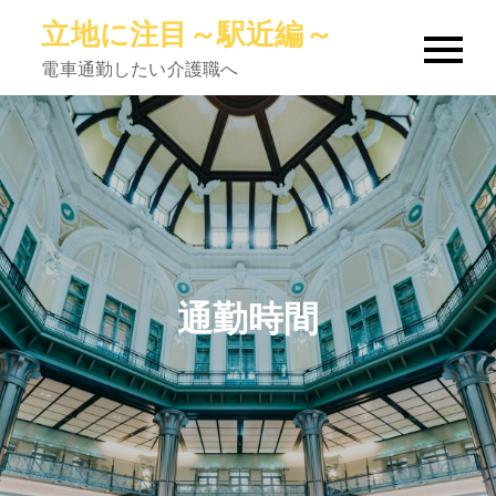
Skip
立地に注目～駅近編～
to
電車通勤したい介護職へ
content
通勤時間