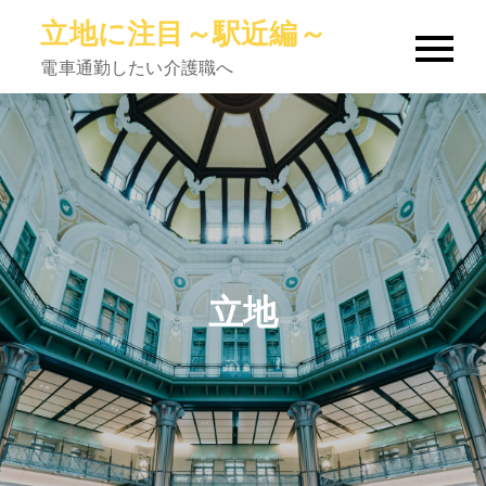
Skip
立地に注目～駅近編～
to
電車通勤したい介護職へ
content
立地